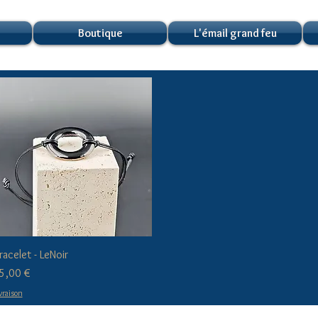
Boutique
L'émail grand feu
Aperçu rapide
racelet - LeNoir
ix
5,00 €
vraison