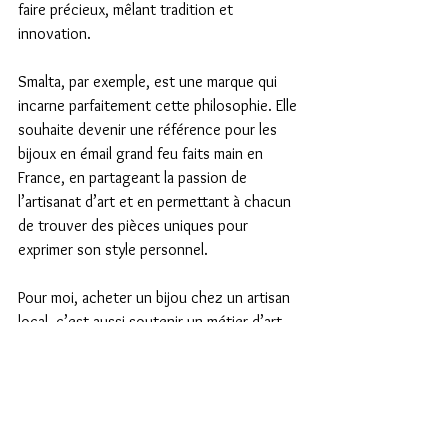
faire précieux, mêlant tradition et 
innovation.
Smalta, par exemple, est une marque qui 
incarne parfaitement cette philosophie. Elle 
souhaite devenir une référence pour les 
bijoux en émail grand feu faits main en 
France, en partageant la passion de 
l’artisanat d’art et en permettant à chacun 
de trouver des pièces uniques pour 
exprimer son style personnel.
Pour moi, acheter un bijou chez un artisan 
local, c’est aussi soutenir un métier d’art 
et contribuer à la préservation d’un 
patrimoine culturel. C’est un geste qui a du 
sens, bien au-delà de l’esthétique.
Si vous êtes curieux, je vous invite à 